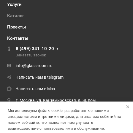
Услуги
Каталог
Проекты
Контакты
8 (499) 341-10-20
Заказать звонок
info@glass-room.ru
Написать нам в telegram
Написать нам в Max
г. Москва, ул. Кантемировская, д.58, пом.
Офис 7066а
Мы используем файлы cookie, разработанные нашими
специалистами и третьими лицами, для анализа событий на
© 2026 Компания GLASS-ROOM
нашем веб-сайте, что позволяет нам улучшать
взаимодействие с пользователями и обслуживание.