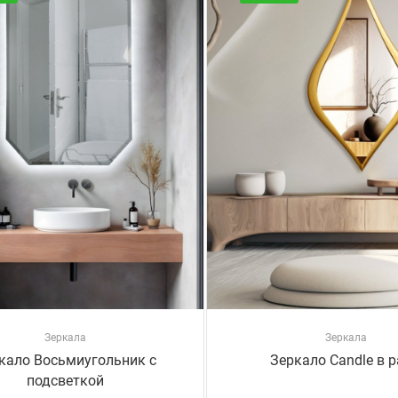
Зеркала
Зеркала
кало Восьмиугольник с
Зеркало Candle в 
подсветкой