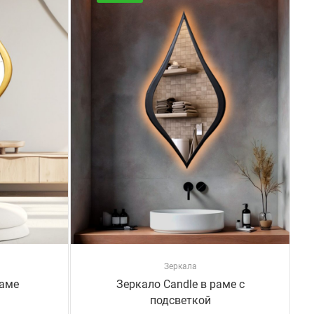
Зеркала
раме
Зеркало Candle в раме с
подсветкой